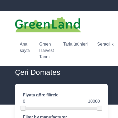
Ana
Green
Tarla ürünleri
Seracılık
sayfa
Harvest
Tarım
Çeri Domates
Fiyata göre filtrele
0
10000
Filter by manufacturer