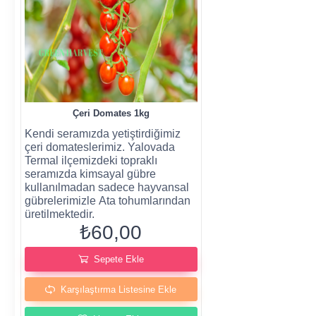
Çeri Domates 1kg
Kendi seramızda yetiştirdiğimiz
çeri domateslerimiz. Yalovada
Termal ilçemizdeki topraklı
seramızda kimsayal gübre
kullanılmadan sadece hayvansal
gübrelerimizle Ata tohumlarından
üretilmektedir.
₺60,00
Sepete Ekle
Karşılaştırma Listesine Ekle