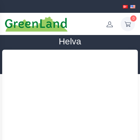
0
Helva