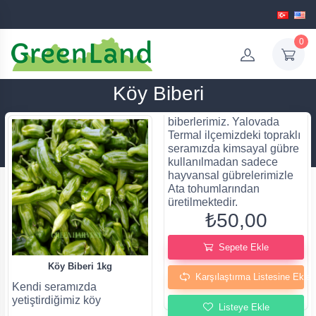
0
Köy Biberi
biberlerimiz. Yalovada
Termal ilçemizdeki topraklı
seramızda kimsayal gübre
kullanılmadan sadece
hayvansal gübrelerimizle
Ata tohumlarından
üretilmektedir.
₺50,00
Sepete Ekle
Köy Biberi 1kg
Karşılaştırma Listesine Ekle
Kendi seramızda
yetiştirdiğimiz köy
Listeye Ekle