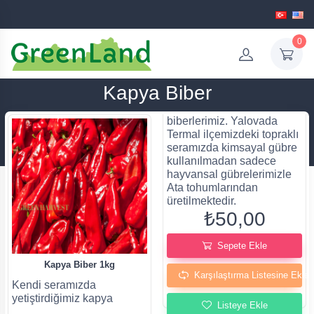
0
Kapya Biber
biberlerimiz. Yalovada
Termal ilçemizdeki topraklı
seramızda kimsayal gübre
kullanılmadan sadece
hayvansal gübrelerimizle
Ata tohumlarından
üretilmektedir.
₺50,00
Sepete Ekle
Kapya Biber 1kg
Karşılaştırma Listesine Ekle
Kendi seramızda
yetiştirdiğimiz kapya
Listeye Ekle